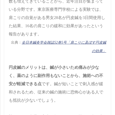
数も増えてきていることから、近年注目が集まって
いる分野です。東京医療専門学校による実験では、
肩こりの自覚がある男女28名が円皮鍼を3日間使用し
た結果、16名の肩こりの緩和に効果があったという
報告があります。
出典：
全日本鍼灸学会雑誌52巻5号「肩こりに及ぼす円皮鍼
の効果」
円皮鍼のメリットは、鍼が小さいため痛みが少な
く、薬のように副作用もないことから、施術への不
安が軽減できる点
です。鍼が短いことで刺入感が緩
和されるため、従来の鍼の施術に恐怖心がある人で
も抵抗が少ないでしょう。