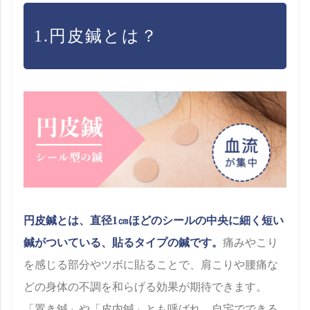
1.円皮鍼とは？
円皮鍼とは、直径1㎝ほどのシールの中央に細く短い
鍼がついている、貼るタイプの鍼です。
痛みやこり
を感じる部分やツボに貼ることで、肩こりや腰痛な
どの身体の不調を和らげる効果が期待できます。
「置き鍼」や「皮内鍼」とも呼ばれ、自宅でできる