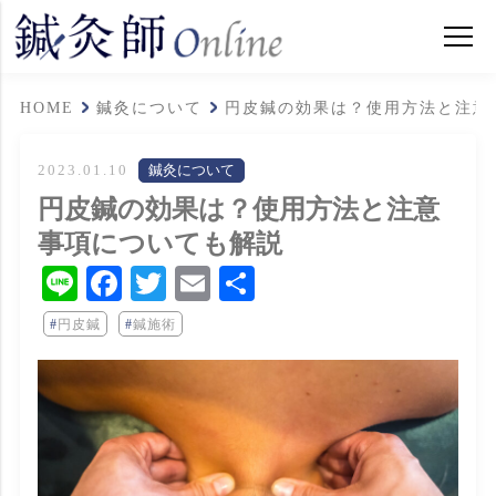
HOME
鍼灸について
円皮鍼の効果は？使用方法と注意
2023.01.10
鍼灸について
円皮鍼の効果は？使用方法と注意
事項についても解説
Line
Facebook
Twitter
Email
共
有
円皮鍼
鍼施術