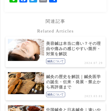
有
関連記事
Related Articles
美容鍼は本当に痛い？その理
由や痛みの感じやすい箇所・
対策を解説
鍼灸について
2024.07.29
鍼灸の歴史を解説｜鍼灸医学
の誕生・伝来・発展・禁止か
ら再評価まで
鍼灸について
2023.03.01
中国鍼灸と日本鍼灸｜違いや