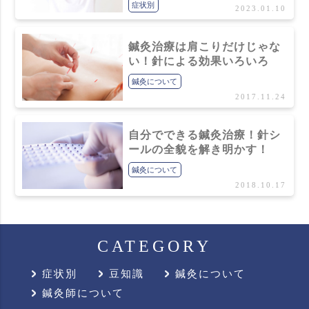
症状別
2023.01.10
鍼灸治療は肩こりだけじゃな
い！針による効果いろいろ
鍼灸について
2017.11.24
自分でできる鍼灸治療！針シ
ールの全貌を解き明かす！
鍼灸について
2018.10.17
CATEGORY
症状別
豆知識
鍼灸について
鍼灸師について