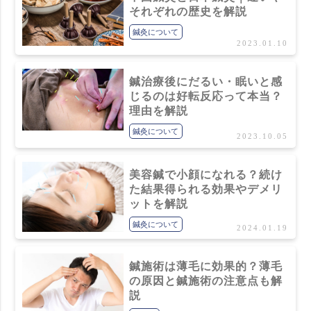
それぞれの歴史を解説
鍼灸について
2023.01.10
鍼治療後にだるい・眠いと感
じるのは好転反応って本当？
理由を解説
鍼灸について
2023.10.05
美容鍼で小顔になれる？続け
た結果得られる効果やデメリ
ットを解説
鍼灸について
2024.01.19
鍼施術は薄毛に効果的？薄毛
の原因と鍼施術の注意点も解
説