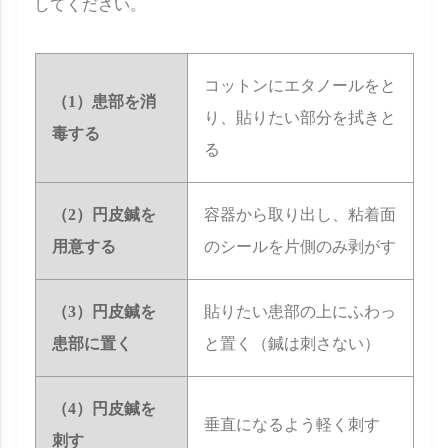
してください。
コットンにエタノールをと
（1）患部を消
り、貼りたい部分を拭きと
毒する
る
（2）円皮鍼を
容器から取り出し、粘着面
用意する
のシールを片側のみ剥がす
（3）円皮鍼を
貼りたい患部の上にふわっ
患部に置く
と置く（鍼は刺さない）
（4）円皮鍼を
垂直になるよう軽く刺す
刺す