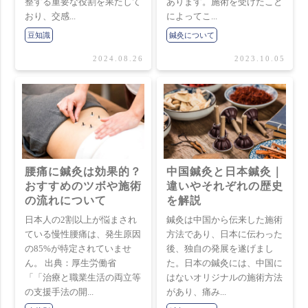
整する重要な役割を果たして
あります。施術を受けたこと
おり、交感...
によってこ...
豆知識
鍼灸について
2024.08.26
2023.10.05
腰痛に鍼灸は効果的？
中国鍼灸と日本鍼灸｜
おすすめのツボや施術
違いやそれぞれの歴史
の流れについて
を解説
日本人の2割以上が悩まされ
鍼灸は中国から伝来した施術
ている慢性腰痛は、発生原因
方法であり、日本に伝わった
の85%が特定されていませ
後、独自の発展を遂げまし
ん。 出典：厚生労働省
た。日本の鍼灸には、中国に
「「治療と職業生活の両立等
はないオリジナルの施術方法
の支援手法の開...
があり、痛み...