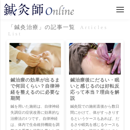
「鍼灸治療」の記事一覧
Articles
List
鍼治療の効果が出るま
鍼治療後にだるい・眠
で何回くらい？自律神
いと感じるのは好転反
経を整えるのに必要な
応って本当？理由を解
期間
説
鍼を用いた施術は、自律神経
鍼灸院での施術直後から数日
失調症の症状改善に効果的な
間にかけて、体がすっきりす
治療法の1つです。自律神経
るというケースもあれば、だ
は、体内で生命維持機能を調
るさや眠気を感じるケースも