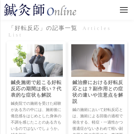
「好転反応」の記事一覧
Articles
List
鍼灸施術で起こる好転
鍼治療における好転反
反応の期間は長い？代
応とは？副作用との症
表的な症状も解説
状の違いや注意点を解
説
鍼灸院での施術を受けた経験
がある方の中には、施術後に
鍼の施術において好転反応と
倦怠感をはじめとした身体の
は、施術による回復の過程で
不調を感じたことのある方も
発生する、軽症・一過性かつ
いるのではないでしょうか。
後遺症がないきわめて軽い副