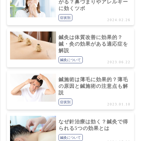
がる？鼻づまりやアレルギー
に効くツボ
症状別
2024.02.26
鍼灸は体質改善に効果的？
鍼・灸の効果がある適応症を
解説
鍼灸について
2023.06.22
鍼施術は薄毛に効果的？薄毛
の原因と鍼施術の注意点も解
説
症状別
2023.01.10
なぜ針治療は効く？鍼灸で得
られる5つの効果とは
鍼灸について