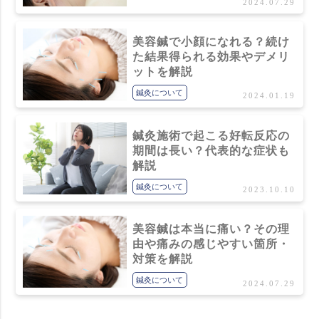
2024.07.29
美容鍼で小顔になれる？続け
た結果得られる効果やデメリ
ットを解説
鍼灸について
2024.01.19
鍼灸施術で起こる好転反応の
期間は長い？代表的な症状も
解説
鍼灸について
2023.10.10
美容鍼は本当に痛い？その理
由や痛みの感じやすい箇所・
対策を解説
鍼灸について
2024.07.29