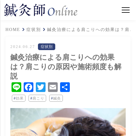
HOME
症状別
鍼灸治療による肩こりへの効果は？肩こ
2024.06.27
症状別
鍼灸治療による肩こりへの効果
は？肩こりの原因や施術頻度も解
説
Line
Facebook
Twitter
Email
共
有
効果
肩こり
鍼灸