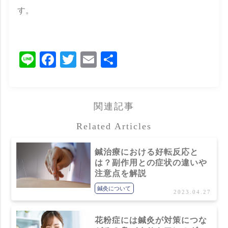
す。
Line
Facebook
Twitter
Email
共
有
関連記事
Related Articles
鍼治療における好転反応と
は？副作用との症状の違いや
注意点を解説
鍼灸について
2023.04.27
花粉症には鍼灸が対策につな