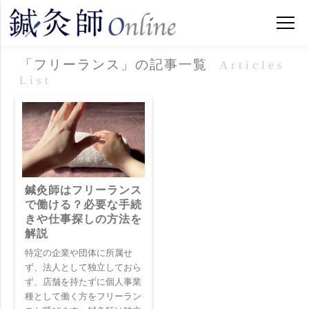
「フリーランス」の記事一覧
Articles
List
鍼灸師はフリーランス
で働ける？必要な手続
きや仕事探しの方法を
解説
特定の企業や団体に所属せ
ず、法人として独立しておら
ず、店舗を持たずに個人事業
種として働く方をフリーラン