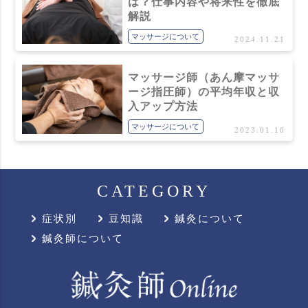
は？仕事内容や将来性を徹底
解説
マッサージについて
2024.11.21
マッサージ師（あん摩マッサ
ージ指圧師）の平均年収と収
入アップ方法
マッサージについて
2023.01.10
CATEGORY
症状別
豆知識
鍼灸について
鍼灸師について