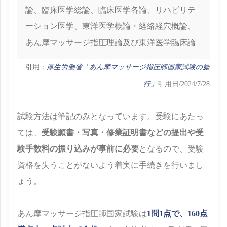
論、臨床医学総論、臨床医学各論、リハビリテ
ーション医学、東洋医学概論・経絡経穴概論、
あん摩マッサージ指圧理論及び東洋医学臨床論
引用：
厚生労働省「あん摩マッサージ指圧師国家試験の施
行」
引用日/2024/7/28
試験方法は筆記のみとなっています。受験にあたっ
ては、
受験願書・写真・修業証明書などの提出や受
験手数料の振り込みが事前に必要
となるので、受験
資格を失うことがないよう着実に手続きを行いまし
ょう。
あん摩マッサージ指圧師国家試験は
1問1点で、160点