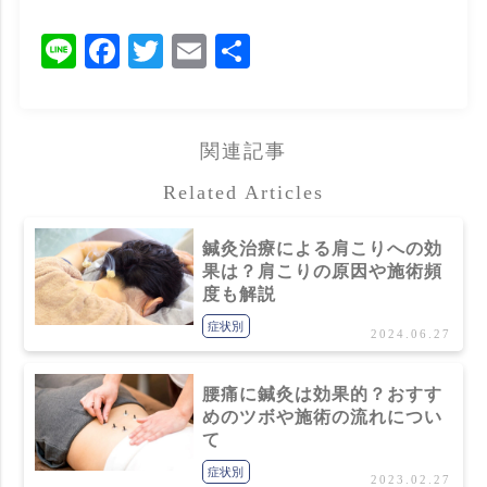
Line
Facebook
Twitter
Email
共
有
関連記事
Related Articles
鍼灸治療による肩こりへの効
果は？肩こりの原因や施術頻
度も解説
症状別
2024.06.27
腰痛に鍼灸は効果的？おすす
めのツボや施術の流れについ
て
症状別
2023.02.27