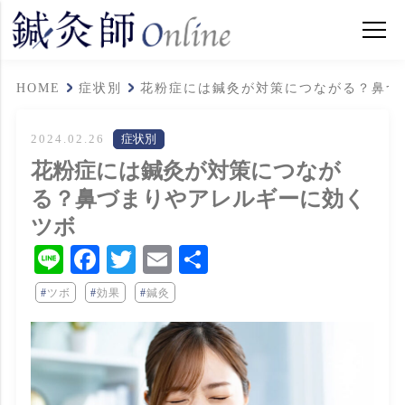
HOME
症状別
花粉症には鍼灸が対策につながる？鼻づ
2024.02.26
症状別
花粉症には鍼灸が対策につなが
る？鼻づまりやアレルギーに効く
ツボ
Line
Facebook
Twitter
Email
共
有
ツボ
効果
鍼灸