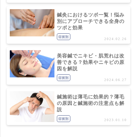
鍼灸におけるツボ一覧！悩み
別にアプローチできる全身の
ツボと効果
症状別
2024.02.26
美容鍼でニキビ・肌荒れは改
善できる？効果やニキビの原
因を解説
症状別
2024.06.27
鍼施術は薄毛に効果的？薄毛
の原因と鍼施術の注意点も解
説
症状別
2023.01.10