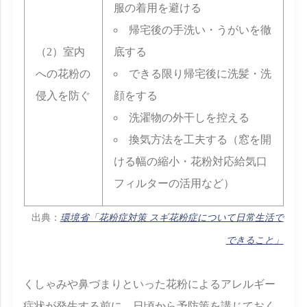
服の着用を避ける
帰宅後の手洗い・うがいを徹
（2）室内
底する
への花粉の
できる限り帰宅後に洗髪・洗
侵入を防ぐ
顔をする
洗濯物の外干しを控える
換気方法を工夫する（窓を開
ける幅の縮小・花粉対応給気口
フィルターの活用など）
出典：
環境省「花粉症対策 スギ花粉症について日常生活で
できること」
くしゃみや鼻づまりといった花粉によるアレルギー
症状が発生する前に、日頃から予防策を講じておく