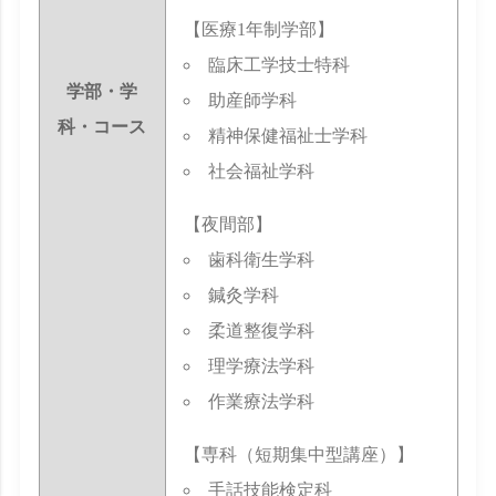
【医療1年制学部】
臨床工学技士特科
学部・学
助産師学科
科・コース
精神保健福祉士学科
社会福祉学科
【夜間部】
歯科衛生学科
鍼灸学科
柔道整復学科
理学療法学科
作業療法学科
【専科（短期集中型講座）】
手話技能検定科