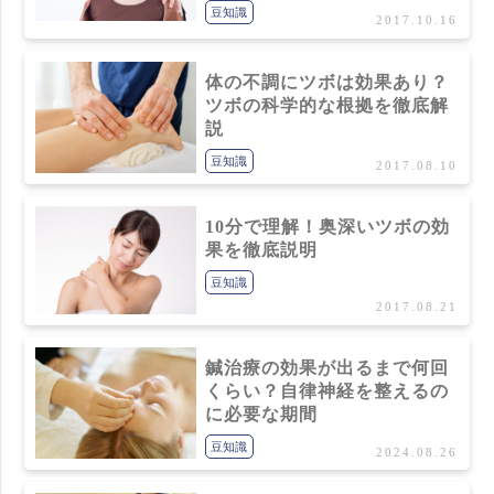
豆知識
2017.10.16
体の不調にツボは効果あり？
ツボの科学的な根拠を徹底解
説
豆知識
2017.08.10
10分で理解！奥深いツボの効
果を徹底説明
豆知識
2017.08.21
鍼治療の効果が出るまで何回
くらい？自律神経を整えるの
に必要な期間
豆知識
2024.08.26