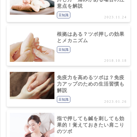
意点を解説
豆知識
2023.11.24
根拠はある？ツボ押しの効果
とメカニズム
豆知識
2018.10.18
免疫力を高めるツボは？免疫
力アップのための生活習慣も
解説
豆知識
2023.01.26
指で押しても鍼を刺しても効
果的！覚えておきたい肩こり
のツボ