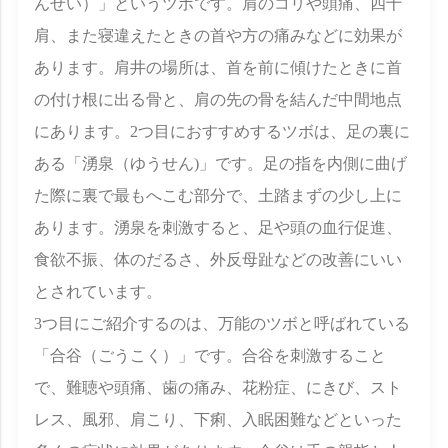
んせい）」というツボです。肩のコリや頭痛、四十
肩、また寝違えたときの首や方の痛みなどに効果が
あります。肩井の場所は、首を前に傾けたときに首
の付け根に出る骨と、肩の先の骨を結んだ中間地点
にあります。2つ目におすすめするツボは、足の裏に
ある「湧泉（ゆうせん)」です。足の指を内側に曲げ
た際に裏で最もへこむ部分で、土踏まずの少し上に
あります。湧泉を刺激すると、足や頭の血行促進、
食欲不振、体のだるさ、外反母趾などの改善にいい
とされています。
3つ目にご紹介するのは、万能のツボと呼ばれている
「合谷（ごうこく）」です。合谷を刺激すること
で、難聴や頭痛、歯の痛み、花粉症、にきび、スト
レス、風邪、肩こり、下痢、入眠困難などといった