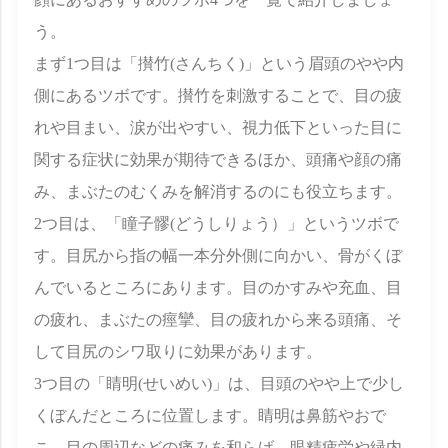
う。
まず1つ目は「攅竹(さんちく)」という眉頭のやや内
側にあるツボです。攅竹を刺激することで、目の疲
れや目まい、涙が出やすい、視力低下といった目に
関する症状に効果が期待できるほか、頭痛や顔の痛
み、まぶたのむくみを解消するのにも役立ちます。
2つ目は、「瞳子髎(どうしりょう）」というツボで
す。目尻から指の幅一本分外側に向かい、骨がくぼ
んでいるところにあります。目のかすみや充血、目
の疲れ、まぶたの痙攣、目の疲れから来る頭痛、そ
して目尻のシワ取りに効果があります。
3つ目の「睛明(せいめい)」は、目頭のやや上で少し
くぼんだところに位置します。睛明は鼻筋やおで
こ、目の周辺などの痛みを和らげ、眼精疲労や緑内