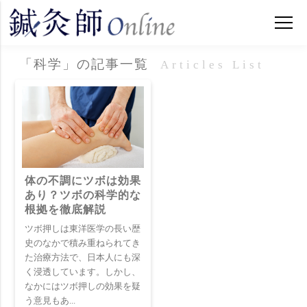
「科学」の記事一覧
Articles List
体の不調にツボは効果
あり？ツボの科学的な
根拠を徹底解説
ツボ押しは東洋医学の長い歴
史のなかで積み重ねられてき
た治療方法で、日本人にも深
く浸透しています。しかし、
なかにはツボ押しの効果を疑
う意見もあ...