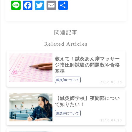
Line
Facebook
Twitter
Email
共
有
関連記事
Related Articles
教えて！鍼灸あん摩マッサー
ジ指圧師試験の問題数や合格
基準
鍼灸師について
2018.05.25
【鍼灸師学校】夜間部につい
て知りたい！
鍼灸師について
2018.04.23