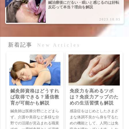
鍼治療後にだるい・眠いと感じるのは好転
反応って本当？理由を解説
2023.10.05
新着記事
New Articles
鍼灸師資格はどうすれ
免疫力を高めるツボ
ば取得できる？通信教
は？免疫力アップのた
育が可能かも解説
めの生活習慣も解説
鍼灸師は医療分野にとどまら
感染症をはじめとしたさまざ
ず、介護や美容など多様な分
まな体調不良から身を守るた
野での活躍が見込まれる職業
めの機能として、人間には免