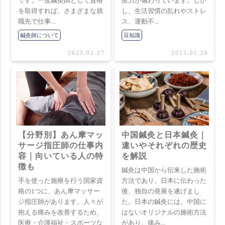
です。一度鍼灸師として資格
疫力が備わっています。しか
を取得すれば、さまざまな就
し、生活習慣の乱れやストレ
職先で仕事...
ス、運動不...
鍼灸師について
豆知識
2023.02.27
2023.01.26
【分野別】あん摩マッ
中国鍼灸と日本鍼灸｜
サージ指圧師の仕事内
違いやそれぞれの歴史
容｜向いている人の特
を解説
徴も
鍼灸は中国から伝来した施術
手を使った施療を行う国家資
方法であり、日本に伝わった
格の1つに、あん摩マッサー
後、独自の発展を遂げまし
ジ指圧師があります。人々が
た。日本の鍼灸には、中国に
抱える痛みを改善するため、
はないオリジナルの施術方法
医療・介護福祉・スポーツな
があり、痛み...