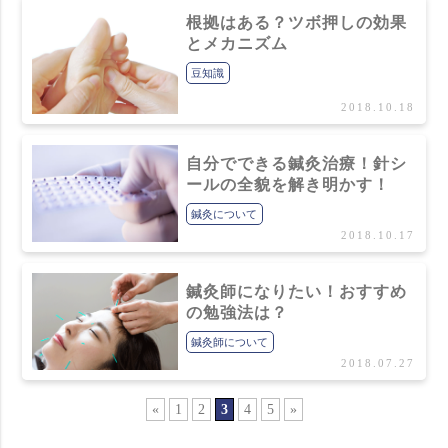
根拠はある？ツボ押しの効果
とメカニズム
豆知識
2018.10.18
自分でできる鍼灸治療！針シ
ールの全貌を解き明かす！
鍼灸について
2018.10.17
鍼灸師になりたい！おすすめ
の勉強法は？
鍼灸師について
2018.07.27
«
1
2
3
4
5
»